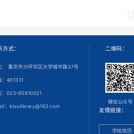
系方式：
二维码：
址： 重庆市沙坪坝区大学城中路37号
：401331
：023-65910021
微信公众号
il：bisulibrary@163.com
友情链接：
学校校历