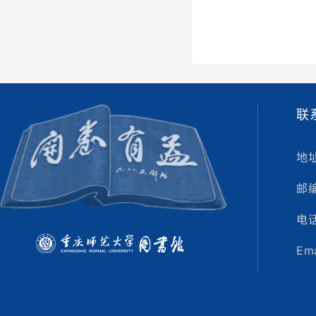
联
地
邮编
电话
Ema