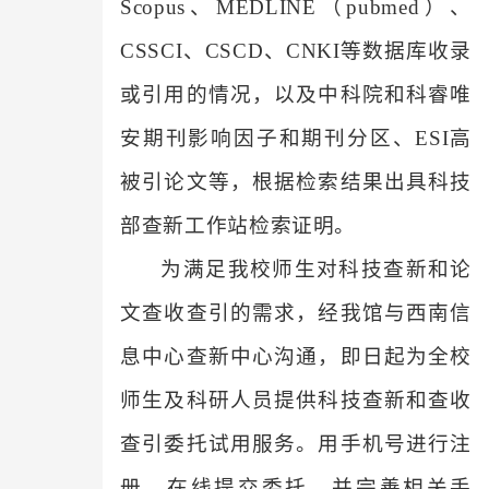
Scopus、MEDLINE
（pubmed）、
CSSCI
、
CSCD、
CNKI等
数据库收录
或引用的情况，以及
中科院和科睿唯
安
期刊影响因子和期刊分区、ESI高
被引论文等，根据检索结果出具科技
部查新工作站检索证明。
为满足我校师生对科技查新和论
文查收查引的需求，
经
我馆与西南信
息中心查新中心
沟通
，即日起为全校
师生及科研人员提供科技查新和查收
查引委托
试用
服务。用手机号进行注
册，在线提交委托，并
完善相关手